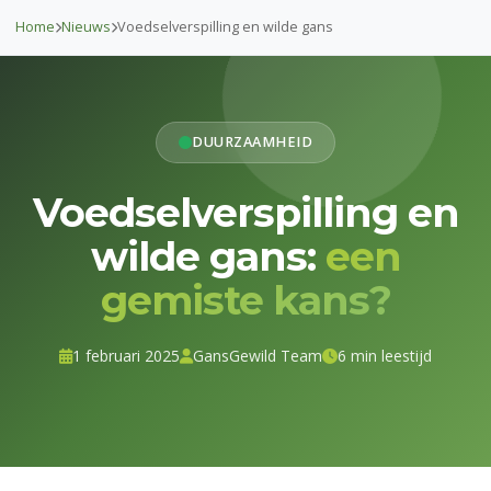
Home
Nieuws
Voedselverspilling en wilde gans
DUURZAAMHEID
Voedselverspilling en
wilde gans:
een
gemiste kans?
1 februari 2025
GansGewild Team
6 min leestijd