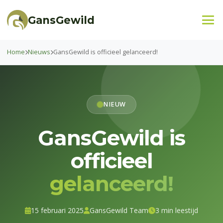
Home
Nieuws
GansGewild is officieel gelanceerd!
NIEUW
GansGewild is
officieel
gelanceerd!
15 februari 2025
GansGewild Team
3 min leestijd